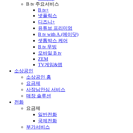
B tv 주요서비스
B tv+
넷플릭스
디즈니+
유튜브 프리미엄
B tv with A.(에이닷)
셋톱박스 케어
B tv 무빙
모바일 B tv
ZEM
TV게임&앱
소상공인
소상공인 홈
요금제
사장님안심 서비스
매장 솔루션
전화
요금제
일반전화
국제전화
부가서비스