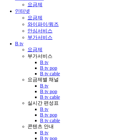
요금제
인터넷
요금제
와이파이/윙즈
안심서비스
부가서비스
B tv
요금제
부가서비스
B tv
B tv pop
B tv cable
요금제별 채널
B tv
B tv pop
B tv cable
실시간 편성표
B tv
B tv pop
B tv cable
콘텐츠 안내
B tv
B tv pop