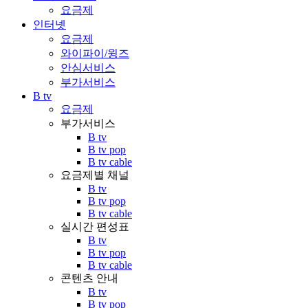
요금제
인터넷
요금제
와이파이/윙즈
안심서비스
부가서비스
B tv
요금제
부가서비스
B tv
B tv pop
B tv cable
요금제별 채널
B tv
B tv pop
B tv cable
실시간 편성표
B tv
B tv pop
B tv cable
콘텐츠 안내
B tv
B tv pop