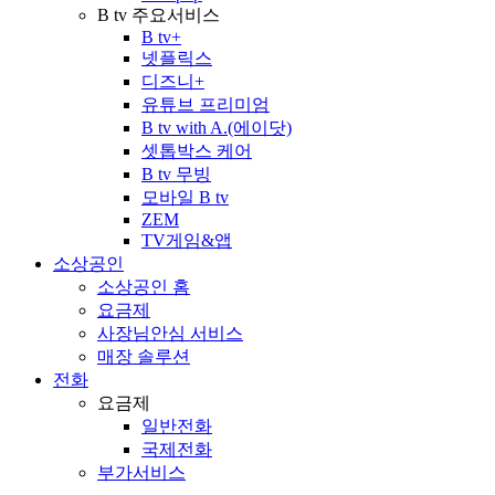
B tv 주요서비스
B tv+
넷플릭스
디즈니+
유튜브 프리미엄
B tv with A.(에이닷)
셋톱박스 케어
B tv 무빙
모바일 B tv
ZEM
TV게임&앱
소상공인
소상공인 홈
요금제
사장님안심 서비스
매장 솔루션
전화
요금제
일반전화
국제전화
부가서비스