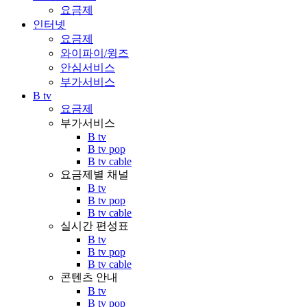
요금제
인터넷
요금제
와이파이/윙즈
안심서비스
부가서비스
B tv
요금제
부가서비스
B tv
B tv pop
B tv cable
요금제별 채널
B tv
B tv pop
B tv cable
실시간 편성표
B tv
B tv pop
B tv cable
콘텐츠 안내
B tv
B tv pop