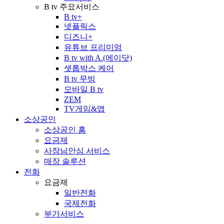
B tv 주요서비스
B tv+
넷플릭스
디즈니+
유튜브 프리미엄
B tv with A.(에이닷)
셋톱박스 케어
B tv 무빙
모바일 B tv
ZEM
TV게임&앱
소상공인
소상공인 홈
요금제
사장님안심 서비스
매장 솔루션
전화
요금제
일반전화
국제전화
부가서비스