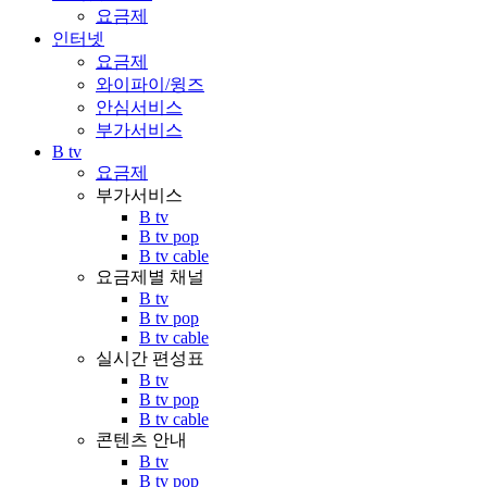
요금제
인터넷
요금제
와이파이/윙즈
안심서비스
부가서비스
B tv
요금제
부가서비스
B tv
B tv pop
B tv cable
요금제별 채널
B tv
B tv pop
B tv cable
실시간 편성표
B tv
B tv pop
B tv cable
콘텐츠 안내
B tv
B tv pop