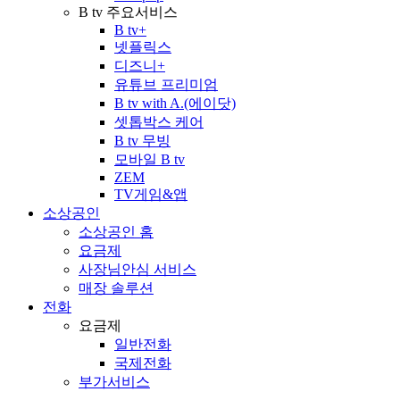
B tv 주요서비스
B tv+
넷플릭스
디즈니+
유튜브 프리미엄
B tv with A.(에이닷)
셋톱박스 케어
B tv 무빙
모바일 B tv
ZEM
TV게임&앱
소상공인
소상공인 홈
요금제
사장님안심 서비스
매장 솔루션
전화
요금제
일반전화
국제전화
부가서비스