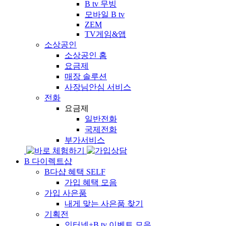
B tv 무빙
모바일 B tv
ZEM
TV게임&앱
소상공인
소상공인 홈
요금제
매장 솔루션
사장님안심 서비스
전화
요금제
일반전화
국제전화
부가서비스
B 다이렉트샵
B다샵 혜택
SELF
가입 혜택 모음
가입 사은품
내게 맞는 사은품 찾기
기획전
인터넷+B tv 이벤트 모음