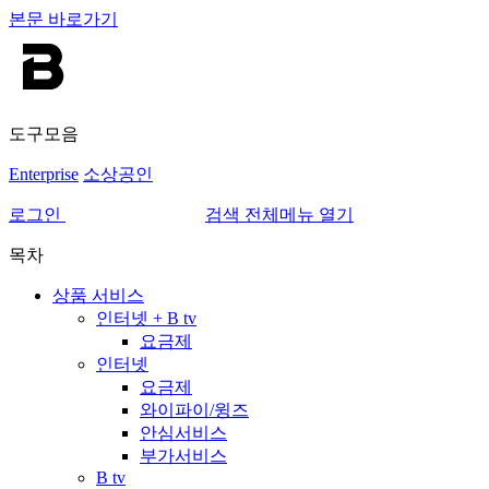
본문 바로가기
도구모음
Enterprise
소상공인
로그인
검색
전체메뉴 열기
목차
상품 서비스
인터넷 + B tv
요금제
인터넷
요금제
와이파이/윙즈
안심서비스
부가서비스
B tv