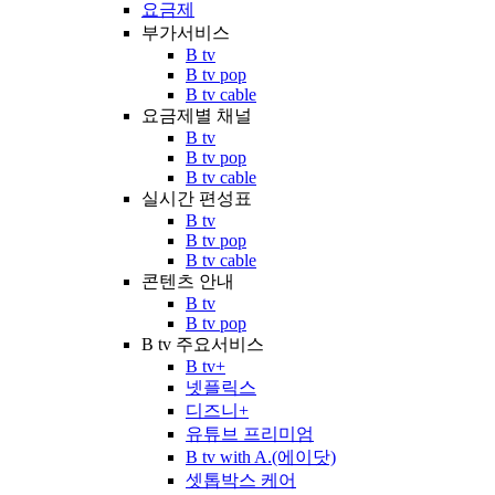
요금제
부가서비스
B tv
B tv pop
B tv cable
요금제별 채널
B tv
B tv pop
B tv cable
실시간 편성표
B tv
B tv pop
B tv cable
콘텐츠 안내
B tv
B tv pop
B tv 주요서비스
B tv+
넷플릭스
디즈니+
유튜브 프리미엄
B tv with A.(에이닷)
셋톱박스 케어