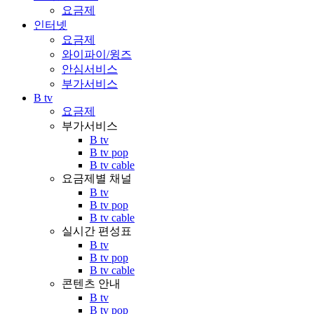
요금제
인터넷
요금제
와이파이/윙즈
안심서비스
부가서비스
B tv
요금제
부가서비스
B tv
B tv pop
B tv cable
요금제별 채널
B tv
B tv pop
B tv cable
실시간 편성표
B tv
B tv pop
B tv cable
콘텐츠 안내
B tv
B tv pop