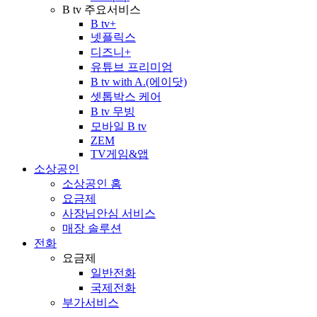
B tv 주요서비스
B tv+
넷플릭스
디즈니+
유튜브 프리미엄
B tv with A.(에이닷)
셋톱박스 케어
B tv 무빙
모바일 B tv
ZEM
TV게임&앱
소상공인
소상공인 홈
요금제
사장님안심 서비스
매장 솔루션
전화
요금제
일반전화
국제전화
부가서비스