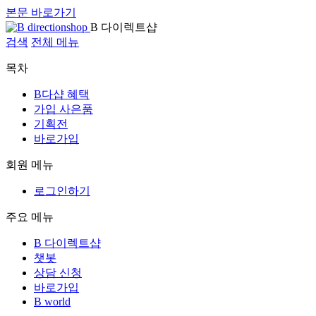
본문 바로가기
B 다이렉트샵
검색
전체 메뉴
목차
B다샵 혜택
가입 사은품
기획전
바로가입
회원 메뉴
로그인하기
주요 메뉴
B 다이렉트샵
챗봇
상담 신청
바로가입
B world