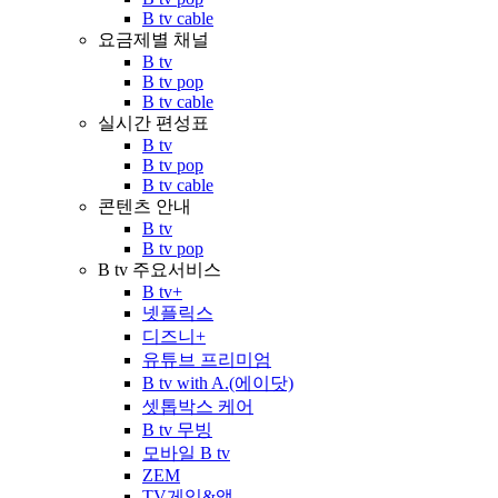
B tv cable
요금제별 채널
B tv
B tv pop
B tv cable
실시간 편성표
B tv
B tv pop
B tv cable
콘텐츠 안내
B tv
B tv pop
B tv 주요서비스
B tv+
넷플릭스
디즈니+
유튜브 프리미엄
B tv with A.(에이닷)
셋톱박스 케어
B tv 무빙
모바일 B tv
ZEM
TV게임&앱