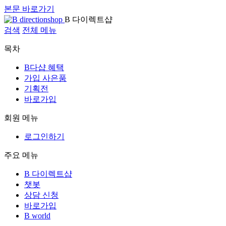
본문 바로가기
B 다이렉트샵
검색
전체 메뉴
목차
B다샵 혜택
가입 사은품
기획전
바로가입
회원 메뉴
로그인하기
주요 메뉴
B 다이렉트샵
챗봇
상담 신청
바로가입
B world