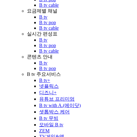
B tv cable
요금제별 채널
B tv
B tv pop
B tv cable
실시간 편성표
B tv
B tv pop
B tv cable
콘텐츠 안내
B tv
B tv pop
B tv 주요서비스
B tv+
넷플릭스
디즈니+
유튜브 프리미엄
B tv with A.(에이닷)
셋톱박스 케어
B tv 무빙
모바일 B tv
ZEM
TV게임&앱